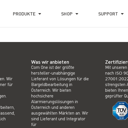
PRODUKTE
SHOP
SUPPORT
Was wir anbieten
Zertifizie
Com One ist der größte
Mit unseren 
hersteller-unabhängige
nach
ISO 9
en. Wir
Lieferant von Lösungen für die
27001:202
ner für
Bargeldbearbeitung in
strengsten 
Österreich. Wir bieten
bieten Ihnen
gen.
hochsichere
geprüfter Qu
Alarmierungslösungen in
rbeitern,
Österreich und anderen
fassend,
ausgewählten Märkten an. Wir
ich
sind Lieferant und Integrator
für