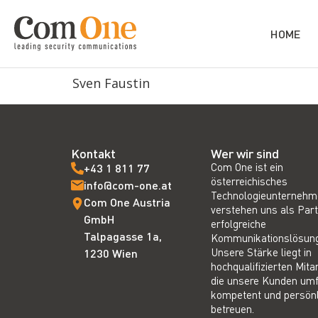
HOME
Sven Faustin
Kontakt
Wer wir sind
Com One ist ein
+43 1 811 77
österreichisches
info@com-one.at
Technologieunternehm
Com One Austria
verstehen uns als Part
GmbH
erfolgreiche
Talpagasse 1a,
Kommunikationslösun
Unsere Stärke liegt in
1230 Wien
hochqualifizierten Mita
die unsere Kunden um
kompetent und persönl
betreuen.