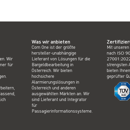
Was wir anbieten
Zertifizie
Com One ist der größte
Mit unseren 
hersteller-unabhängige
nach
ISO 9
en. Wir
Lieferant von Lösungen für die
27001:202
ner für
Bargeldbearbeitung in
strengsten 
Österreich. Wir bieten
bieten Ihnen
gen.
hochsichere
geprüfter Qu
Alarmierungslösungen in
rbeitern,
Österreich und anderen
fassend,
ausgewählten Märkten an. Wir
ich
sind Lieferant und Integrator
für
Passagierinformationssysteme.