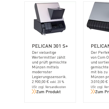
PELICAN 301 S+
PELICAN
Der vielseitige
Der Perfek
Wertermittler zählt
von Com O
und prüft gemischte
und sortie
Münzen mittels
gemischte
modernster
mit bis zu
Legierungssensorik.
Münzen pr
2.900,00
€
3.010,00
€
exkl. 20 %
USt. zzgl. Versandkosten
USt. zzgl. V
Zum Produkt
Zum Pr