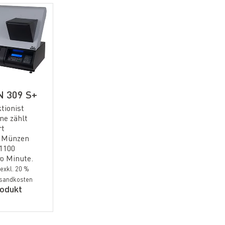
 309 S+
tionist
ne zählt
rt
 Münzen
 1100
o Minute.
exkl. 20 %
ersandkosten
odukt