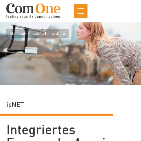
Startseite
»
Leitstellensysteme
ipNET
Integriertes