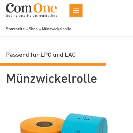
Startseite
»
Shop
»
Münz­wickel­rolle
Passend für LPC und LAC
Münz­wickel­rolle