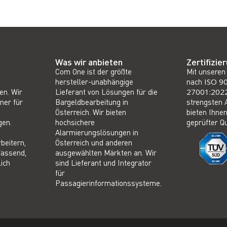
Was wir anbieten
Zertifizie
Com One ist der größte
Mit unseren 
hersteller-unabhängige
nach
ISO 9
en. Wir
Lieferant von Lösungen für die
27001:202
ner für
Bargeldbearbeitung in
strengsten 
Österreich. Wir bieten
bieten Ihnen
gen.
hochsichere
geprüfter Qu
Alarmierungslösungen in
rbeitern,
Österreich und anderen
fassend,
ausgewählten Märkten an. Wir
ich
sind Lieferant und Integrator
für
Passagierinformationssysteme.