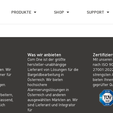
PRODUKTE
SHOP
SUPPORT
Was wir anbieten
Zertifizie
Com One ist der größte
Mit unseren 
hersteller-unabhängige
nach
ISO 9
en. Wir
Lieferant von Lösungen für die
27001:202
ner für
Bargeldbearbeitung in
strengsten 
Österreich. Wir bieten
bieten Ihnen
gen.
hochsichere
geprüfter Qu
Alarmierungslösungen in
rbeitern,
Österreich und anderen
fassend,
ausgewählten Märkten an. Wir
ich
sind Lieferant und Integrator
für