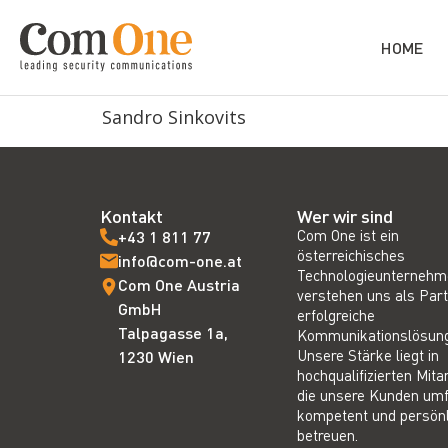
HOME
Sandro Sinkovits
Kontakt
Wer wir sind
Com One ist ein
+43 1 811 77
österreichisches
info@com-one.at
Technologieunternehm
Com One Austria
verstehen uns als Part
GmbH
erfolgreiche
Talpagasse 1a,
Kommunikationslösun
Unsere Stärke liegt in
1230 Wien
hochqualifizierten Mita
die unsere Kunden um
kompetent und persönl
betreuen.